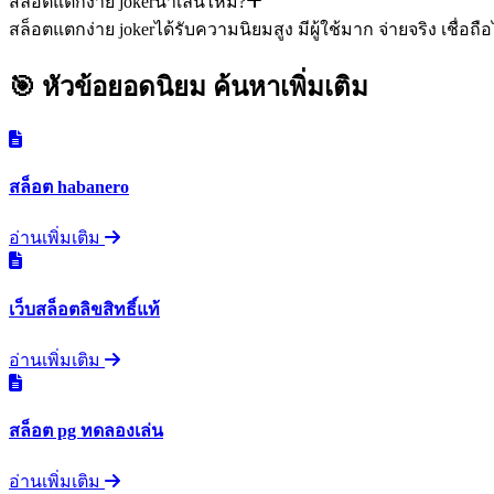
สล็อตแตกง่าย jokerน่าเล่นไหม?
สล็อตแตกง่าย jokerได้รับความนิยมสูง มีผู้ใช้มาก จ่ายจริง เชื่อ
🎯 หัวข้อยอดนิยม
ค้นหาเพิ่มเติม
สล็อต habanero
อ่านเพิ่มเติม
เว็บสล็อตลิขสิทธิ์แท้
อ่านเพิ่มเติม
สล็อต pg ทดลองเล่น
อ่านเพิ่มเติม