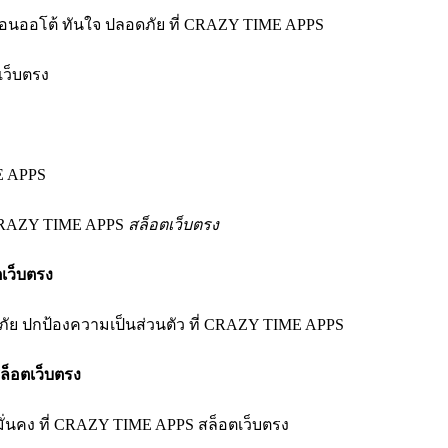
ถอนออโต้ ทันใจ ปลอดภัย ที่ CRAZY TIME APPS
ตเว็บตรง
ME APPS
ี่ CRAZY TIME APPS
สล็อตเว็บตรง
เว็บตรง
ัย ปกป้องความเป็นส่วนตัว ที่ CRAZY TIME APPS
ล็อตเว็บตรง
 มั่นคง ที่ CRAZY TIME APPS สล็อตเว็บตรง