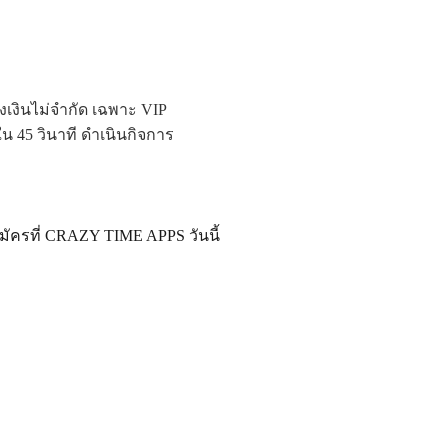
วงเงินไม่จำกัด เฉพาะ VIP
 45 วินาที ดำเนินกิจการ
สมัครที่ CRAZY TIME APPS วันนี้