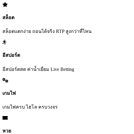
สล็อต
สล็อตแตกง่าย ถอนได้จริง RTP สูงกว่าที่ไหน
อีสปอร์ต
อีสปอร์ตสด ค่าน้ำเยี่ยม Live Betting
เกมไพ่
เกมไพ่ครบ ไฮโล ครบวงจร
หวย