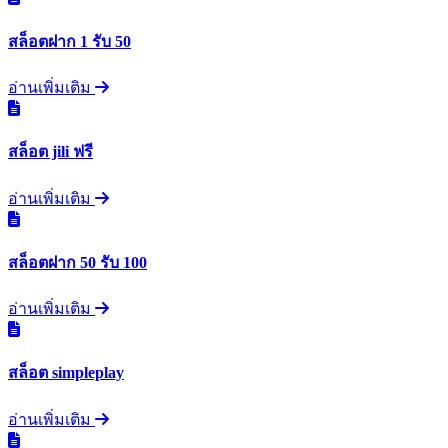
สล็อตฝาก 1 รับ 50
อ่านเพิ่มเติม
สล็อต jili ฟรี
อ่านเพิ่มเติม
สล็อตฝาก 50 รับ 100
อ่านเพิ่มเติม
สล็อต simpleplay
อ่านเพิ่มเติม