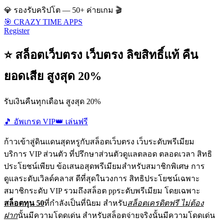
💎 รองรับคริปโต — 50+ ค่ายเกม 🎬
🎯 CRAZY TIME APPS
Register
⭐ สล็อตเว็บตรง เว็บตรง ลิขสิทธิ์แท้ คืน
ยอดเสีย สูงสุด 20%
รับเงินคืนทุกเดือน สูงสุด 20%
🎵 อัพเกรด VIP
👑 เล่นฟรี
ก้าวเข้าสู่ดินแดนสุดหรูกับสล็อตเว็บตรง เว็บระดับพรีเมียม
บริการ VIP ส่วนตัว ที่ปรึกษาส่วนตัวดูแลตลอด ตลอดเวลา สิทธิ
ประโยชน์เพียบ ข้อเสนอสุดพรีเมียมสำหรับสมาชิกพิเศษ การ
ดูแลระดับเวิลด์คลาส ดีที่สุดในวงการ สิทธิประโยชน์เฉพาะ
สมาชิกระดับ VIP รวมถึงสล็อต ppระดับพรีเมียม โดยเฉพาะ
สล็อตทุน 50
ที่กำลังเป็นที่นิยม สำหรับ
สล็อตเครดิตฟรี ไม่ต้อง
ฝาก
นั้นมีความโดดเด่น สำหรับสล็อตจ่ายจริงนั้นมีความโดดเด่น