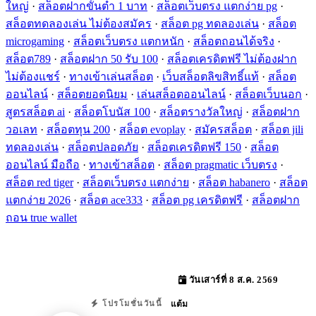
ใหญ่
·
สล็อตฝากขั้นต่ำ 1 บาท
·
สล็อตเว็บตรง แตกง่าย pg
·
สล็อตทดลองเล่น ไม่ต้องสมัคร
·
สล็อต pg ทดลองเล่น
·
สล็อต
microgaming
·
สล็อตเว็บตรง แตกหนัก
·
สล็อตถอนได้จริง
·
สล็อต789
·
สล็อตฝาก 50 รับ 100
·
สล็อตเครดิตฟรี ไม่ต้องฝาก
ไม่ต้องแชร์
·
ทางเข้าเล่นสล็อต
·
เว็บสล็อตลิขสิทธิ์แท้
·
สล็อต
ออนไลน์
·
สล็อตยอดนิยม
·
เล่นสล็อตออนไลน์
·
สล็อตเว็บนอก
·
สูตรสล็อต ai
·
สล็อตโบนัส 100
·
สล็อตรางวัลใหญ่
·
สล็อตฝาก
วอเลท
·
สล็อตทุน 200
·
สล็อต evoplay
·
สมัครสล็อต
·
สล็อต jili
ทดลองเล่น
·
สล็อตปลอดภัย
·
สล็อตเครดิตฟรี 150
·
สล็อต
ออนไลน์ มือถือ
·
ทางเข้าสล็อต
·
สล็อต pragmatic เว็บตรง
·
สล็อต red tiger
·
สล็อตเว็บตรง แตกง่าย
·
สล็อต habanero
·
สล็อต
แตกง่าย 2026
·
สล็อต ace333
·
สล็อต pg เครดิตฟรี
·
สล็อตฝาก
ถอน true wallet
วันเสาร์ที่ 8 ส.ค. 2569
แต้ม
โปรโมชั่นวันนี้