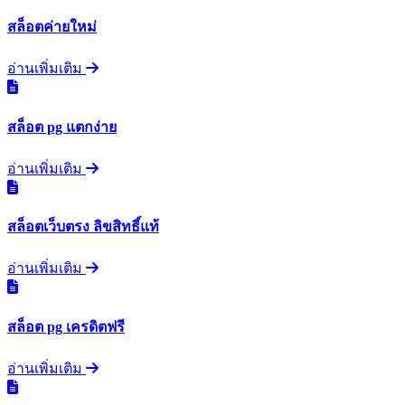
สล็อตค่ายใหม่
อ่านเพิ่มเติม
สล็อต pg แตกง่าย
อ่านเพิ่มเติม
สล็อตเว็บตรง ลิขสิทธิ์แท้
อ่านเพิ่มเติม
สล็อต pg เครดิตฟรี
อ่านเพิ่มเติม