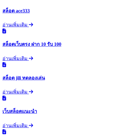
สล็อต ace333
อ่านเพิ่มเติม
สล็อตเว็บตรง ฝาก 10 รับ 100
อ่านเพิ่มเติม
สล็อต jili ทดลองเล่น
อ่านเพิ่มเติม
เว็บสล็อตแนะนำ
อ่านเพิ่มเติม