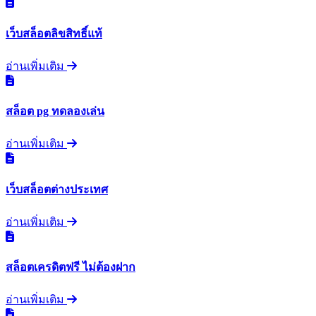
เว็บสล็อตลิขสิทธิ์แท้
อ่านเพิ่มเติม
สล็อต pg ทดลองเล่น
อ่านเพิ่มเติม
เว็บสล็อตต่างประเทศ
อ่านเพิ่มเติม
สล็อตเครดิตฟรี ไม่ต้องฝาก
อ่านเพิ่มเติม