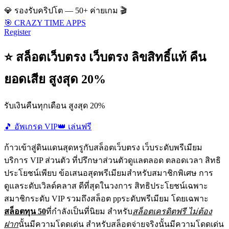
💎 รองรับคริปโต — 50+ ค่ายเกม 🎬
🎯 CRAZY TIME APPS
Register
⭐ สล็อตเว็บตรง เว็บตรง ลิขสิทธิ์แท้ คืน
ยอดเสีย สูงสุด 20%
รับเงินคืนทุกเดือน สูงสุด 20%
🎵 อัพเกรด VIP
👑 เล่นฟรี
ก้าวเข้าสู่ดินแดนสุดหรูกับสล็อตเว็บตรง เว็บระดับพรีเมียม
บริการ VIP ส่วนตัว ที่ปรึกษาส่วนตัวดูแลตลอด ตลอดเวลา สิทธิ
ประโยชน์เพียบ ข้อเสนอสุดพรีเมียมสำหรับสมาชิกพิเศษ การ
ดูแลระดับเวิลด์คลาส ดีที่สุดในวงการ สิทธิประโยชน์เฉพาะ
สมาชิกระดับ VIP รวมถึงสล็อต ppระดับพรีเมียม โดยเฉพาะ
สล็อตทุน 50
ที่กำลังเป็นที่นิยม สำหรับ
สล็อตเครดิตฟรี ไม่ต้อง
ฝาก
นั้นมีความโดดเด่น สำหรับสล็อตจ่ายจริงนั้นมีความโดดเด่น