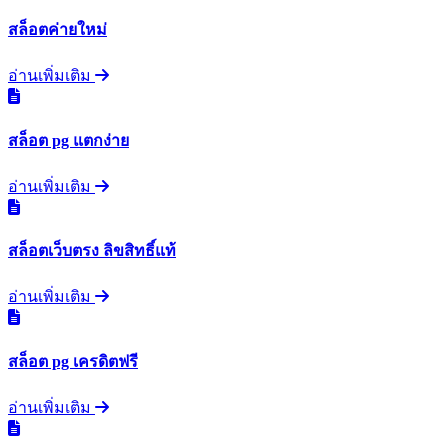
สล็อตค่ายใหม่
อ่านเพิ่มเติม
สล็อต pg แตกง่าย
อ่านเพิ่มเติม
สล็อตเว็บตรง ลิขสิทธิ์แท้
อ่านเพิ่มเติม
สล็อต pg เครดิตฟรี
อ่านเพิ่มเติม