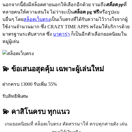
นอกจากนี้ยังมีสล็อตค่ายนอกให้เลือกอีกด้วย รวมถึง
สล็อต pp
ที่
หลายคนให้ความสนใจ ไม่ว่าจะเป็น
สล็อต pg ฟรี
หรือรูปแบ
บอื่นๆ โดย
สล็อตเว็บตรง
เป็นเว็บตรงที่ได้รับความไว้วางใจจากผู้
ใช้งานจำนวนมาก ซึ่ง CRAZY TIME APPS พร้อมให้บริการด้วย
มาตรฐานระดับสากล ซึ่ง
บาคาร่า
ก็เป็นอีกตัวเลือกยอดนิยมใน
หมู่ผู้เล่น
💫 ข้อเสนอสุดคุ้ม เฉพาะผู้เล่นใหม่
ฝากครบ 13000 รับเพิ่ม 55%
รับสิทธิพิเศษ
💫 คาสิโนครบ
ทุกแนว
เกมยอดนิยมที่ สล็อตเว็บตรง คัดสรรมาให้ ครบทุกค่ายดัง เล่น