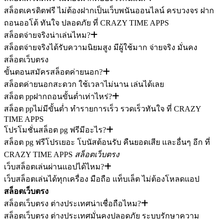
สล็อตเครดิตฟรี ไม่ต้องฝากเป็นเว็บพนันออนไลน์ ครบวงจร ฝาก
ถอนออโต้ ทันใจ ปลอดภัย ที่ CRAZY TIME APPS
สล็อตจ่ายจริงน่าเล่นไหม?
สล็อตจ่ายจริงได้รับความนิยมสูง มีผู้ใช้มาก จ่ายจริง มั่นคง
สล็อตเว็บตรง
ขั้นตอนสมัครสล็อตค่ายนอก?
สล็อตค่ายนอกสะดวก ใช้เวลาไม่นาน เล่นได้เลย
สล็อต ppฝากถอนขั้นต่ำเท่าไหร่?
สล็อต ppไม่มีขั้นต่ำ ทำรายการเร็ว รวดเร็วทันใจ ที่ CRAZY
TIME APPS
โปรโมชั่นสล็อต pg ฟรีมีอะไร?
สล็อต pg ฟรีโปรเยอะ โบนัสต้อนรับ คืนยอดเสีย และอื่นๆ อีก ที่
CRAZY TIME APPS
สล็อตเว็บตรง
เว็บสล็อตเล่นผ่านแอปได้ไหม?
เว็บสล็อตเล่นได้ทุกเครื่อง มือถือ แท็บเล็ต ไม่ต้องโหลดแอป
สล็อตเว็บตรง
สล็อตเว็บตรง ต่างประเทศน่าเชื่อถือไหม?
สล็อตเว็บตรง ต่างประเทศมั่นคงปลอดภัย ระบบรักษาความ