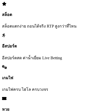
สล็อต
สล็อตแตกง่าย ถอนได้จริง RTP สูงกว่าที่ไหน
อีสปอร์ต
อีสปอร์ตสด ค่าน้ำเยี่ยม Live Betting
เกมไพ่
เกมไพ่ครบ ไฮโล ครบวงจร
หวย