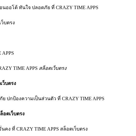
ถอนออโต้ ทันใจ ปลอดภัย ที่ CRAZY TIME APPS
ตเว็บตรง
ME APPS
ี่ CRAZY TIME APPS
สล็อตเว็บตรง
เว็บตรง
ัย ปกป้องความเป็นส่วนตัว ที่ CRAZY TIME APPS
ล็อตเว็บตรง
 มั่นคง ที่ CRAZY TIME APPS สล็อตเว็บตรง