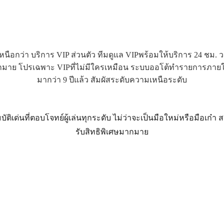
งเหนือกว่า บริการ VIP ส่วนตัว ทีมดูแล VIPพร้อมให้บริการ 24 ชม. 
มากมาย โปรเฉพาะ VIPที่ไม่มีใครเหมือน ระบบออโต้ทำรายการภายใน
มากว่า 9 ปีแล้ว สัมผัสระดับความเหนือระดับ
ติเด่นที่ตอบโจทย์ผู้เล่นทุกระดับ ไม่ว่าจะเป็นมือใหม่หรือมือเก๋า 
รับสิทธิพิเศษมากมาย