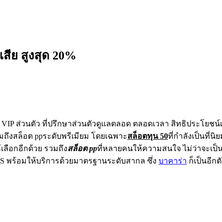
เสีย สูงสุด 20%
การ VIP ส่วนตัว ที่ปรึกษาส่วนตัวดูแลตลอด ตลอดเวลา สิทธิประโยชน
มถึงสล็อต ppระดับพรีเมียม โดยเฉพาะ
สล็อตทุน 50
ที่กำลังเป็นที่น
เลือกอีกด้วย รวมถึง
สล็อต pp
ที่หลายคนให้ความสนใจ ไม่ว่าจะเป็
S พร้อมให้บริการด้วยมาตรฐานระดับสากล ซึ่ง
บาคาร่า
ก็เป็นอีกต