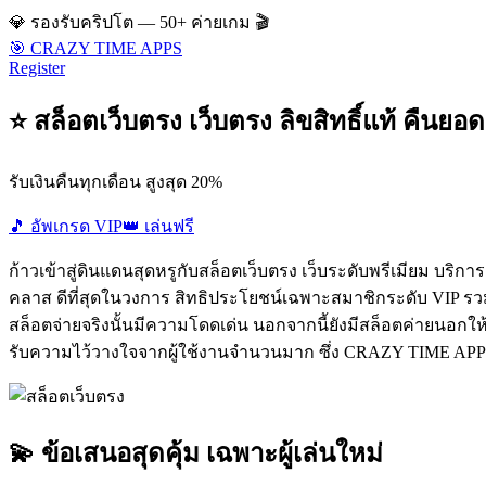
💎 รองรับคริปโต — 50+ ค่ายเกม 🎬
🎯 CRAZY TIME APPS
Register
⭐ สล็อตเว็บตรง เว็บตรง ลิขสิทธิ์แท้ คืนยอด
รับเงินคืนทุกเดือน สูงสุด 20%
🎵 อัพเกรด VIP
👑 เล่นฟรี
ก้าวเข้าสู่ดินแดนสุดหรูกับสล็อตเว็บตรง เว็บระดับพรีเมียม บริ
คลาส ดีที่สุดในวงการ สิทธิประโยชน์เฉพาะสมาชิกระดับ VIP รว
สล็อตจ่ายจริงนั้นมีความโดดเด่น นอกจากนี้ยังมีสล็อตค่ายนอกให้
รับความไว้วางใจจากผู้ใช้งานจำนวนมาก ซึ่ง CRAZY TIME APP
💫 ข้อเสนอสุดคุ้ม เฉพาะผู้เล่นใหม่