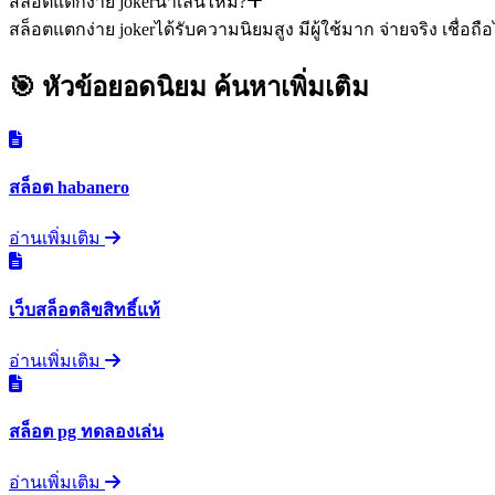
สล็อตแตกง่าย jokerน่าเล่นไหม?
สล็อตแตกง่าย jokerได้รับความนิยมสูง มีผู้ใช้มาก จ่ายจริง เชื่อ
🎯 หัวข้อยอดนิยม
ค้นหาเพิ่มเติม
สล็อต habanero
อ่านเพิ่มเติม
เว็บสล็อตลิขสิทธิ์แท้
อ่านเพิ่มเติม
สล็อต pg ทดลองเล่น
อ่านเพิ่มเติม