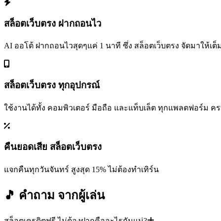
สล็อตเว็บตรง ฝากถอนไว
AI ออโต้ ฝากถอนไวสุดๆแค่ 1 นาที ซึ่ง สล็อตเว็บตรง จัดมาให้เต็ม
สล็อตเว็บตรง ทุกอุปกรณ์
ใช้งานได้ทั้ง คอมพิวเตอร์ มือถือ และแท็บเล็ต ทุกแพลตฟอร์ม คร
คืนยอดเสีย สล็อตเว็บตรง
แจกคืนทุกวันจันทร์ สูงสุด 15% ไม่ต้องทำเทิร์น
🎵 คำถาม
จากผู้เล่น
สล็อตเครดิตฟรี ไม่ต้องฝากคืออะไรกันแน่?