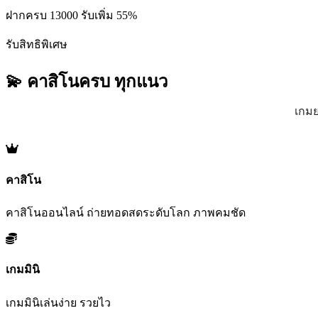
ฝากครบ 13000 รับเพิ่ม 55%
รับสิทธิพิเศษ
💫 คาสิโนครบ
ทุกแนว
เกมย
คาสิโน
คาสิโนออนไลน์ ถ่ายทอดสดระดับโลก ภาพคมชัด
เกมมินิ
เกมมินิเล่นง่าย รวยไว