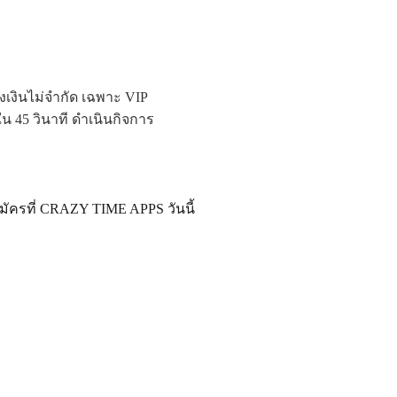
วงเงินไม่จำกัด เฉพาะ VIP
 45 วินาที ดำเนินกิจการ
สมัครที่ CRAZY TIME APPS วันนี้