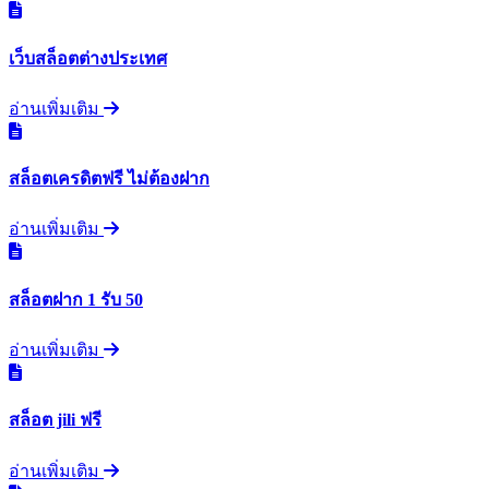
เว็บสล็อตต่างประเทศ
อ่านเพิ่มเติม
สล็อตเครดิตฟรี ไม่ต้องฝาก
อ่านเพิ่มเติม
สล็อตฝาก 1 รับ 50
อ่านเพิ่มเติม
สล็อต jili ฟรี
อ่านเพิ่มเติม