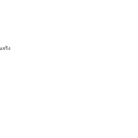
นจริง