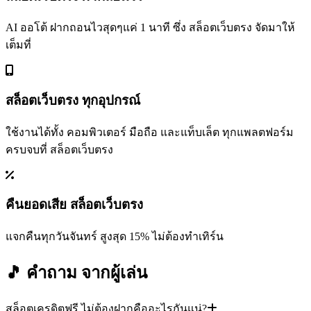
AI ออโต้ ฝากถอนไวสุดๆแค่ 1 นาที ซึ่ง สล็อตเว็บตรง จัดมาให้
เต็มที่
สล็อตเว็บตรง ทุกอุปกรณ์
ใช้งานได้ทั้ง คอมพิวเตอร์ มือถือ และแท็บเล็ต ทุกแพลตฟอร์ม
ครบจบที่ สล็อตเว็บตรง
คืนยอดเสีย สล็อตเว็บตรง
แจกคืนทุกวันจันทร์ สูงสุด 15% ไม่ต้องทำเทิร์น
🎵 คำถาม
จากผู้เล่น
สล็อตเครดิตฟรี ไม่ต้องฝากคืออะไรกันแน่?