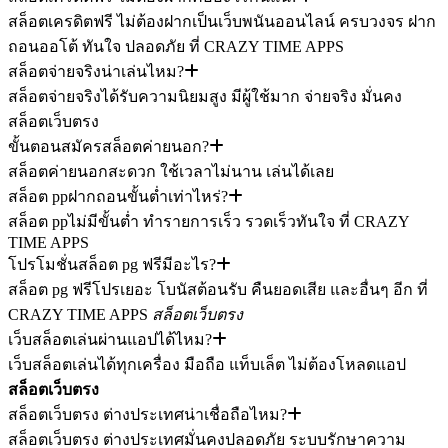
สล็อตเครดิตฟรี ไม่ต้องฝากเป็นเว็บพนันออนไลน์ ครบวงจร ฝาก
ถอนออโต้ ทันใจ ปลอดภัย ที่ CRAZY TIME APPS
สล็อตจ่ายจริงน่าเล่นไหม?
สล็อตจ่ายจริงได้รับความนิยมสูง มีผู้ใช้มาก จ่ายจริง มั่นคง
สล็อตเว็บตรง
ขั้นตอนสมัครสล็อตค่ายนอก?
สล็อตค่ายนอกสะดวก ใช้เวลาไม่นาน เล่นได้เลย
สล็อต ppฝากถอนขั้นต่ำเท่าไหร่?
สล็อต ppไม่มีขั้นต่ำ ทำรายการเร็ว รวดเร็วทันใจ ที่ CRAZY
TIME APPS
โปรโมชั่นสล็อต pg ฟรีมีอะไร?
สล็อต pg ฟรีโปรเยอะ โบนัสต้อนรับ คืนยอดเสีย และอื่นๆ อีก ที่
CRAZY TIME APPS
สล็อตเว็บตรง
เว็บสล็อตเล่นผ่านแอปได้ไหม?
เว็บสล็อตเล่นได้ทุกเครื่อง มือถือ แท็บเล็ต ไม่ต้องโหลดแอป
สล็อตเว็บตรง
สล็อตเว็บตรง ต่างประเทศน่าเชื่อถือไหม?
สล็อตเว็บตรง ต่างประเทศมั่นคงปลอดภัย ระบบรักษาความ