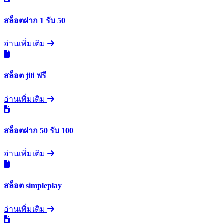
สล็อตฝาก 1 รับ 50
อ่านเพิ่มเติม
สล็อต jili ฟรี
อ่านเพิ่มเติม
สล็อตฝาก 50 รับ 100
อ่านเพิ่มเติม
สล็อต simpleplay
อ่านเพิ่มเติม