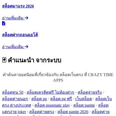
สล็อตมาแรง 2026
อ่านเพิ่มเติม
สล็อตฝากถอนออโต้
อ่านเพิ่มเติม
🃏 คำแนะนำ
จากระบบ
คำค้นหายอดนิยมที่เกี่ยวข้องกับ สล็อตเว็บตรง ที่ CRAZY TIME
APPS
สล็อตทุน 50
·
สล็อตเครดิตฟรี ไม่ต้องฝาก
·
สล็อตจ่ายจริง
·
สล็อตค่ายนอก
·
สล็อต pp
·
สล็อต pg ฟรี
·
เว็บสล็อต
·
สล็อตเว็บ
ตรง ต่างประเทศ
·
สล็อต pragmatic play
·
สล็อต pantip
·
สล็อต
แตกง่าย joker
·
สล็อตค่ายตรง
·
สล็อต pantip 2026
·
สล็อตค่าย