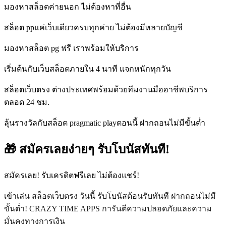
มองหาสล็อตค่ายนอก ไม่ต้องหาที่อื่น
สล็อต ppแค่เว็บเดียวครบทุกค่าย ไม่ต้องมีหลายบัญชี
มองหาสล็อต pg ฟรี เราพร้อมให้บริการ
เริ่มต้นกับเว็บสล็อตภายใน 4 นาที แจกหนักทุกวัน
สล็อตเว็บตรง ต่างประเทศพร้อมด้วยทีมงานมืออาชีพบริการ
ตลอด 24 ชม.
ลุ้นรางวัลกับสล็อต pragmatic playตอนนี้ ฝากถอนไม่มีขั้นต่ำ
🎁 สมัครเลยง่ายๆ รับโบนัสทันที!
สมัครเลย! รับเครดิตฟรีเลย ไม่ต้องแชร์!
เข้าเล่น สล็อตเว็บตรง วันนี้ รับโบนัสต้อนรับทันที ฝากถอนไม่มี
ขั้นต่ำ! CRAZY TIME APPS การันตีความปลอดภัยและความ
มั่นคงทางการเงิน