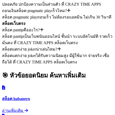
ปลอดภัย ปกป้องความเป็นส่วนตัว ที่ CRAZY TIME APPS
ถอนเงินสล็อต pragmatic playเร็วไหม?
สล็อต pragmatic playถอนเร็ว ไม่ต้องรอแอดมิน ไม่เกิน 30 วินาที
สล็อตเว็บตรง
สล็อต pantipคืออะไร?
สล็อต pantipเป็นเว็บพนันออนไลน์ ชั้นนำ ระบบอัตโนมัติ รวดเร็ว
มั่นคง ที่ CRAZY TIME APPS สล็อตเว็บตรง
สล็อตแตกง่าย jokerน่าเล่นไหม?
สล็อตแตกง่าย jokerได้รับความนิยมสูง มีผู้ใช้มาก จ่ายจริง เชื่อ
ถือได้ ที่ CRAZY TIME APPS สล็อตเว็บตรง
🎯 หัวข้อยอดนิยม
ค้นหาเพิ่มเติม
สล็อต habanero
อ่านเพิ่มเติม