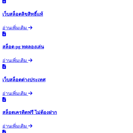
เว็บสล็อตลิขสิทธิ์แท้
อ่านเพิ่มเติม
สล็อต pg ทดลองเล่น
อ่านเพิ่มเติม
เว็บสล็อตต่างประเทศ
อ่านเพิ่มเติม
สล็อตเครดิตฟรี ไม่ต้องฝาก
อ่านเพิ่มเติม