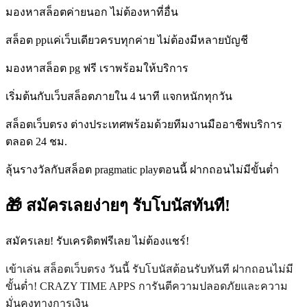
มองหาสล็อตค่ายนอก ไม่ต้องหาที่อื่น
สล็อต ppแค่เว็บเดียวครบทุกค่าย ไม่ต้องมีหลายบัญชี
มองหาสล็อต pg ฟรี เราพร้อมให้บริการ
เริ่มต้นกับเว็บสล็อตภายใน 4 นาที แจกหนักทุกวัน
สล็อตเว็บตรง ต่างประเทศพร้อมด้วยทีมงานมืออาชีพบริการ
ตลอด 24 ชม.
ลุ้นรางวัลกับสล็อต pragmatic playตอนนี้ ฝากถอนไม่มีขั้นต่ำ
🎁 สมัครเลยง่ายๆ รับโบนัสทันที!
สมัครเลย! รับเครดิตฟรีเลย ไม่ต้องแชร์!
เข้าเล่น สล็อตเว็บตรง วันนี้ รับโบนัสต้อนรับทันที ฝากถอนไม่มี
ขั้นต่ำ! CRAZY TIME APPS การันตีความปลอดภัยและความ
มั่นคงทางการเงิน