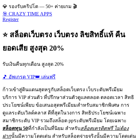
💎 รองรับคริปโต — 50+ ค่ายเกม 🎬
🎯 CRAZY TIME APPS
Register
⭐ สล็อตเว็บตรง เว็บตรง ลิขสิทธิ์แท้ คืน
ยอดเสีย สูงสุด 20%
รับเงินคืนทุกเดือน สูงสุด 20%
🎵 อัพเกรด VIP
👑 เล่นฟรี
ก้าวเข้าสู่ดินแดนสุดหรูกับสล็อตเว็บตรง เว็บระดับพรีเมียม
บริการ VIP ส่วนตัว ที่ปรึกษาส่วนตัวดูแลตลอด ตลอดเวลา สิทธิ
ประโยชน์เพียบ ข้อเสนอสุดพรีเมียมสำหรับสมาชิกพิเศษ การ
ดูแลระดับเวิลด์คลาส ดีที่สุดในวงการ สิทธิประโยชน์เฉพาะ
สมาชิกระดับ VIP รวมถึงสล็อต ppระดับพรีเมียม โดยเฉพาะ
สล็อตทุน 50
ที่กำลังเป็นที่นิยม สำหรับ
สล็อตเครดิตฟรี ไม่ต้อง
ฝาก
นั้นมีความโดดเด่น สำหรับสล็อตจ่ายจริงนั้นมีความโดดเด่น