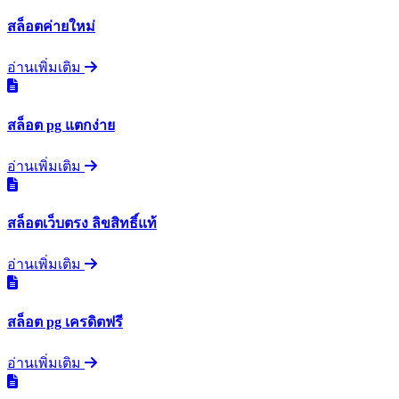
สล็อตค่ายใหม่
อ่านเพิ่มเติม
สล็อต pg แตกง่าย
อ่านเพิ่มเติม
สล็อตเว็บตรง ลิขสิทธิ์แท้
อ่านเพิ่มเติม
สล็อต pg เครดิตฟรี
อ่านเพิ่มเติม