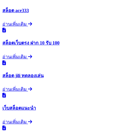
สล็อต ace333
อ่านเพิ่มเติม
สล็อตเว็บตรง ฝาก 10 รับ 100
อ่านเพิ่มเติม
สล็อต jili ทดลองเล่น
อ่านเพิ่มเติม
เว็บสล็อตแนะนำ
อ่านเพิ่มเติม