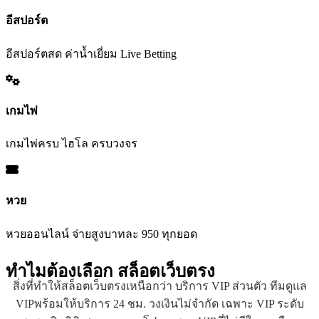
อีสปอร์ต
อีสปอร์ตสด ค่าน้ำเยี่ยม Live Betting
เกมไพ่
เกมไพ่ครบ ไฮโล ครบวงจร
หวย
หวยออนไลน์ จ่ายสูงบาทละ 950 ทุกยอด
ทำไมต้องเลือก
สล็อตเว็บตรง
สิ่งที่ทำให้สล็อตเว็บตรงเหนือกว่า บริการ VIP ส่วนตัว ทีมดูแล
VIPพร้อมให้บริการ 24 ชม. วงเงินไม่จำกัด เฉพาะ VIP ระดับ