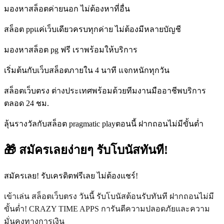
มองหาสล็อตค่ายนอก ไม่ต้องหาที่อื่น
สล็อต ppแค่เว็บเดียวครบทุกค่าย ไม่ต้องมีหลายบัญชี
มองหาสล็อต pg ฟรี เราพร้อมให้บริการ
เริ่มต้นกับเว็บสล็อตภายใน 4 นาที แจกหนักทุกวัน
สล็อตเว็บตรง ต่างประเทศพร้อมด้วยทีมงานมืออาชีพบริการ
ตลอด 24 ชม.
ลุ้นรางวัลกับสล็อต pragmatic playตอนนี้ ฝากถอนไม่มีขั้นต่ำ
🎁 สมัครเลยง่ายๆ รับโบนัสทันที!
สมัครเลย! รับเครดิตฟรีเลย ไม่ต้องแชร์!
เข้าเล่น สล็อตเว็บตรง วันนี้ รับโบนัสต้อนรับทันที ฝากถอนไม่มี
ขั้นต่ำ! CRAZY TIME APPS การันตีความปลอดภัยและความ
มั่นคงทางการเงิน