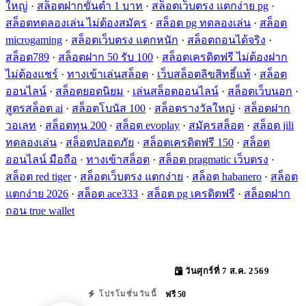
ใหญ่
·
สล็อตฝากขั้นต่ำ 1 บาท
·
สล็อตเว็บตรง แตกง่าย pg
·
สล็อตทดลองเล่น ไม่ต้องสมัคร
·
สล็อต pg ทดลองเล่น
·
สล็อต
microgaming
·
สล็อตเว็บตรง แตกหนัก
·
สล็อตถอนได้จริง
·
สล็อต789
·
สล็อตฝาก 50 รับ 100
·
สล็อตเครดิตฟรี ไม่ต้องฝาก
ไม่ต้องแชร์
·
ทางเข้าเล่นสล็อต
·
เว็บสล็อตลิขสิทธิ์แท้
·
สล็อต
ออนไลน์
·
สล็อตยอดนิยม
·
เล่นสล็อตออนไลน์
·
สล็อตเว็บนอก
·
สูตรสล็อต ai
·
สล็อตโบนัส 100
·
สล็อตรางวัลใหญ่
·
สล็อตฝาก
วอเลท
·
สล็อตทุน 200
·
สล็อต evoplay
·
สมัครสล็อต
·
สล็อต jili
ทดลองเล่น
·
สล็อตปลอดภัย
·
สล็อตเครดิตฟรี 150
·
สล็อต
ออนไลน์ มือถือ
·
ทางเข้าสล็อต
·
สล็อต pragmatic เว็บตรง
·
สล็อต red tiger
·
สล็อตเว็บตรง แตกง่าย
·
สล็อต habanero
·
สล็อต
แตกง่าย 2026
·
สล็อต ace333
·
สล็อต pg เครดิตฟรี
·
สล็อตฝาก
ถอน true wallet
วันศุกร์ที่ 7 ส.ค. 2569
ฟรี 50
โปรโมชั่นวันนี้