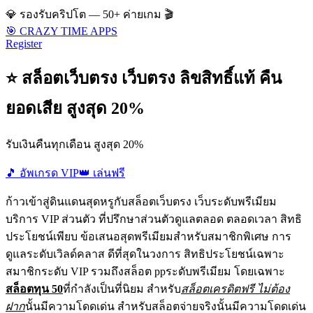
💎 รองรับคริปโต — 50+ ค่ายเกม 🎬
🎯 CRAZY TIME APPS
Register
⭐ สล็อตเว็บตรง เว็บตรง ลิขสิทธิ์แท้ คืน
ยอดเสีย สูงสุด 20%
รับเงินคืนทุกเดือน สูงสุด 20%
🎵 อัพเกรด VIP
👑 เล่นฟรี
ก้าวเข้าสู่ดินแดนสุดหรูกับสล็อตเว็บตรง เว็บระดับพรีเมียม
บริการ VIP ส่วนตัว ที่ปรึกษาส่วนตัวดูแลตลอด ตลอดเวลา สิทธิ
ประโยชน์เพียบ ข้อเสนอสุดพรีเมียมสำหรับสมาชิกพิเศษ การ
ดูแลระดับเวิลด์คลาส ดีที่สุดในวงการ สิทธิประโยชน์เฉพาะ
สมาชิกระดับ VIP รวมถึงสล็อต ppระดับพรีเมียม โดยเฉพาะ
สล็อตทุน 50
ที่กำลังเป็นที่นิยม สำหรับ
สล็อตเครดิตฟรี ไม่ต้อง
ฝาก
นั้นมีความโดดเด่น สำหรับสล็อตจ่ายจริงนั้นมีความโดดเด่น