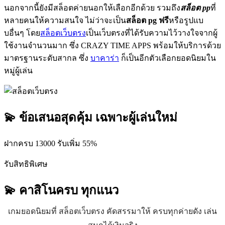
นอกจากนี้ยังมีสล็อตค่ายนอกให้เลือกอีกด้วย รวมถึง
สล็อต pp
ที่
หลายคนให้ความสนใจ ไม่ว่าจะเป็น
สล็อต pg ฟรี
หรือรูปแบ
บอื่นๆ โดย
สล็อตเว็บตรง
เป็นเว็บตรงที่ได้รับความไว้วางใจจากผู้
ใช้งานจำนวนมาก ซึ่ง CRAZY TIME APPS พร้อมให้บริการด้วย
มาตรฐานระดับสากล ซึ่ง
บาคาร่า
ก็เป็นอีกตัวเลือกยอดนิยมใน
หมู่ผู้เล่น
💫 ข้อเสนอสุดคุ้ม เฉพาะผู้เล่นใหม่
ฝากครบ 13000 รับเพิ่ม 55%
รับสิทธิพิเศษ
💫 คาสิโนครบ
ทุกแนว
เกมยอดนิยมที่ สล็อตเว็บตรง คัดสรรมาให้ ครบทุกค่ายดัง เล่น