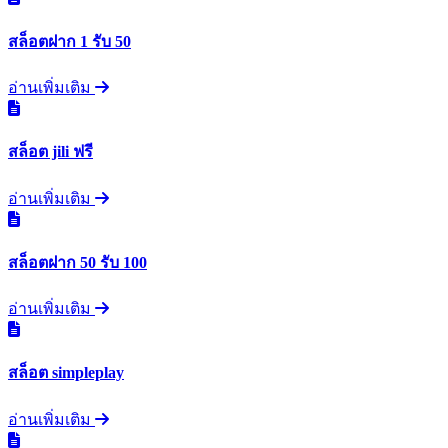
สล็อตฝาก 1 รับ 50
อ่านเพิ่มเติม
สล็อต jili ฟรี
อ่านเพิ่มเติม
สล็อตฝาก 50 รับ 100
อ่านเพิ่มเติม
สล็อต simpleplay
อ่านเพิ่มเติม