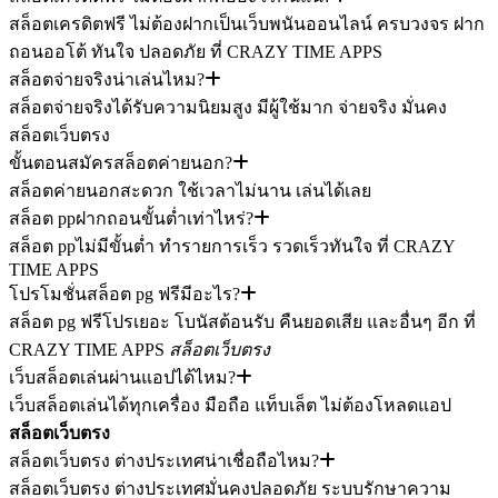
สล็อตเครดิตฟรี ไม่ต้องฝากเป็นเว็บพนันออนไลน์ ครบวงจร ฝาก
ถอนออโต้ ทันใจ ปลอดภัย ที่ CRAZY TIME APPS
สล็อตจ่ายจริงน่าเล่นไหม?
สล็อตจ่ายจริงได้รับความนิยมสูง มีผู้ใช้มาก จ่ายจริง มั่นคง
สล็อตเว็บตรง
ขั้นตอนสมัครสล็อตค่ายนอก?
สล็อตค่ายนอกสะดวก ใช้เวลาไม่นาน เล่นได้เลย
สล็อต ppฝากถอนขั้นต่ำเท่าไหร่?
สล็อต ppไม่มีขั้นต่ำ ทำรายการเร็ว รวดเร็วทันใจ ที่ CRAZY
TIME APPS
โปรโมชั่นสล็อต pg ฟรีมีอะไร?
สล็อต pg ฟรีโปรเยอะ โบนัสต้อนรับ คืนยอดเสีย และอื่นๆ อีก ที่
CRAZY TIME APPS
สล็อตเว็บตรง
เว็บสล็อตเล่นผ่านแอปได้ไหม?
เว็บสล็อตเล่นได้ทุกเครื่อง มือถือ แท็บเล็ต ไม่ต้องโหลดแอป
สล็อตเว็บตรง
สล็อตเว็บตรง ต่างประเทศน่าเชื่อถือไหม?
สล็อตเว็บตรง ต่างประเทศมั่นคงปลอดภัย ระบบรักษาความ