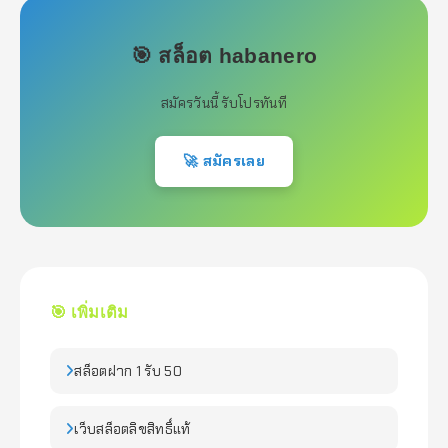
🎯 สล็อต habanero
สมัครวันนี้ รับโปรทันที
🚀 สมัครเลย
🎯 เพิ่มเติม
สล็อตฝาก 1 รับ 50
เว็บสล็อตลิขสิทธิ์แท้