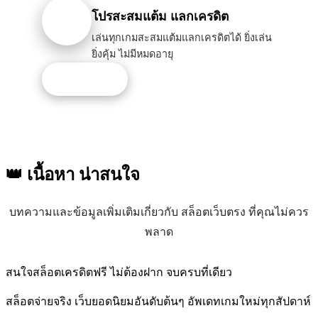
โปรสะสมแต้ม แลกเครดิต
เล่นทุกเกมสะสมแต้มแลกเครดิตได้ ยิ่งเล่น
ยิ่งคุ้ม ไม่มีหมดอายุ
รับโปรนี้
👑 เนื้อหา
น่าสนใจ
บทความและข้อมูลเพิ่มเติมเกี่ยวกับ สล็อตเว็บตรง ที่คุณไม่ควร
พลาด
สนใจสล็อตเครดิตฟรี ไม่ต้องฝาก จบครบที่เดียว
สล็อตจ่ายจริง เว็บยอดนิยมอันดับต้นๆ อัพเดทเกมใหม่ทุกสัปดาห์