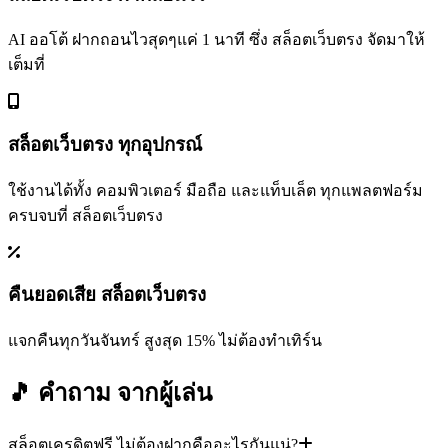
AI ออโต้ ฝากถอนไวสุดๆแค่ 1 นาที ซึ่ง สล็อตเว็บตรง จัดมาให้
เต็มที่
สล็อตเว็บตรง ทุกอุปกรณ์
ใช้งานได้ทั้ง คอมพิวเตอร์ มือถือ และแท็บเล็ต ทุกแพลตฟอร์ม
ครบจบที่ สล็อตเว็บตรง
คืนยอดเสีย สล็อตเว็บตรง
แจกคืนทุกวันจันทร์ สูงสุด 15% ไม่ต้องทำเทิร์น
🎵 คำถาม
จากผู้เล่น
สล็อตเครดิตฟรี ไม่ต้องฝากคืออะไรกันแน่?