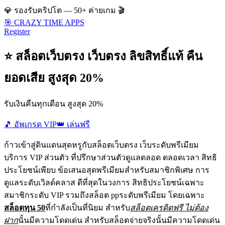
💎 รองรับคริปโต — 50+ ค่ายเกม 🎬
🎯 CRAZY TIME APPS
Register
⭐ สล็อตเว็บตรง เว็บตรง ลิขสิทธิ์แท้ คืน
ยอดเสีย สูงสุด 20%
รับเงินคืนทุกเดือน สูงสุด 20%
🎵 อัพเกรด VIP
👑 เล่นฟรี
ก้าวเข้าสู่ดินแดนสุดหรูกับสล็อตเว็บตรง เว็บระดับพรีเมียม
บริการ VIP ส่วนตัว ที่ปรึกษาส่วนตัวดูแลตลอด ตลอดเวลา สิทธิ
ประโยชน์เพียบ ข้อเสนอสุดพรีเมียมสำหรับสมาชิกพิเศษ การ
ดูแลระดับเวิลด์คลาส ดีที่สุดในวงการ สิทธิประโยชน์เฉพาะ
สมาชิกระดับ VIP รวมถึงสล็อต ppระดับพรีเมียม โดยเฉพาะ
สล็อตทุน 50
ที่กำลังเป็นที่นิยม สำหรับ
สล็อตเครดิตฟรี ไม่ต้อง
ฝาก
นั้นมีความโดดเด่น สำหรับสล็อตจ่ายจริงนั้นมีความโดดเด่น