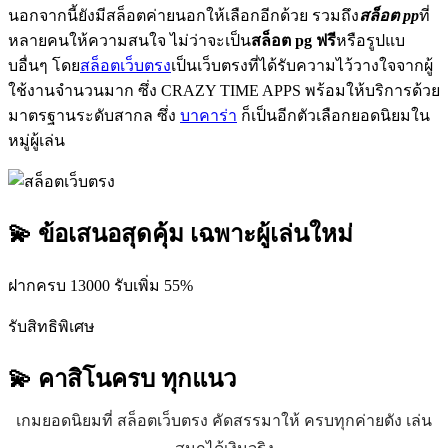
นอกจากนี้ยังมีสล็อตค่ายนอกให้เลือกอีกด้วย รวมถึง
สล็อต pp
ที่
หลายคนให้ความสนใจ ไม่ว่าจะเป็น
สล็อต pg ฟรี
หรือรูปแบ
บอื่นๆ โดย
สล็อตเว็บตรง
เป็นเว็บตรงที่ได้รับความไว้วางใจจากผู้
ใช้งานจำนวนมาก ซึ่ง CRAZY TIME APPS พร้อมให้บริการด้วย
มาตรฐานระดับสากล ซึ่ง
บาคาร่า
ก็เป็นอีกตัวเลือกยอดนิยมใน
หมู่ผู้เล่น
💫 ข้อเสนอสุดคุ้ม เฉพาะผู้เล่นใหม่
ฝากครบ 13000 รับเพิ่ม 55%
รับสิทธิพิเศษ
💫 คาสิโนครบ
ทุกแนว
เกมยอดนิยมที่ สล็อตเว็บตรง คัดสรรมาให้ ครบทุกค่ายดัง เล่น